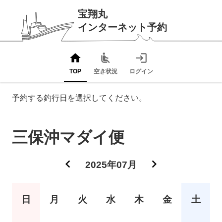
宝翔丸
インターネット予約
home
airline_seat_recline_normal
login
TOP
空き状況
ログイン
予約する釣行日を選択してください。
三保沖マダイ便
chevron_left
chevron_right
2025年07月
日
月
火
水
木
金
土